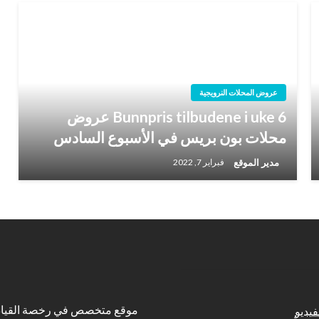
عروض المحلات النرويجية
Bunnpris tilbudene i uke 6 عروض
محلات بون بريس في الأسبوع السادس
مدير الموقع
فبراير 7, 2022
موقع متخصص في رخصة القياد
فيديو