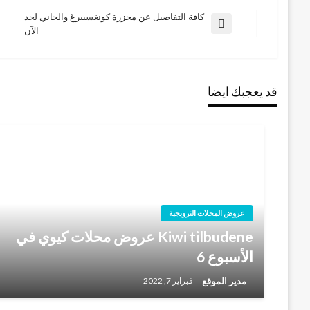
كافة التفاصيل عن مجزرة كونغسبيرغ والجاني لحد
تصفّح
المقالة
الآن
السابقة
المقالات
قد يعجبك ايضا
عروض المحلات النرويجية
Kiwi tilbudene عروض محلات كيوي في
الأسبوع 6
مدير الموقع
فبراير 7, 2022