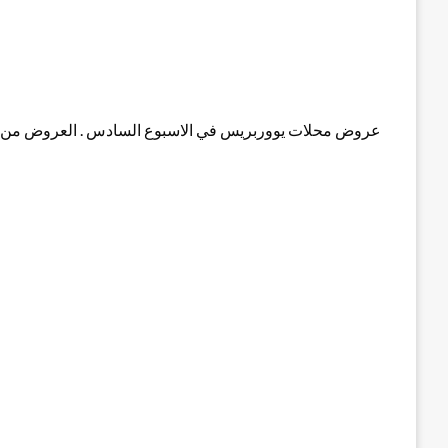
عروض محلات يووربريس في الاسبوع السادس . العروض من تاريخ 7/2 الى تاري