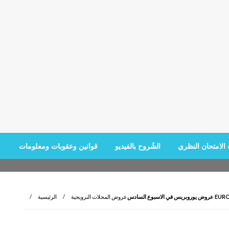
الامتحان النظري
الشُروح بالفيديو
قوانين وعقوبات ومعلومات
بوع السادس
عروض المحلات النرويجية
الرئيسية