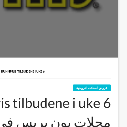
BUNNPRIS TILBUDENE I UKE 6 عروض محلات بون بريس في الأسبوع السادس
عروض المحلات النرويجية
محلات بون بريس في