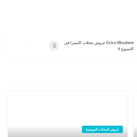
Extra tilbudene عروض محلات اكسترا في
المقالة
الاسبوع 6
التالية
عروض المحلات النرويجية