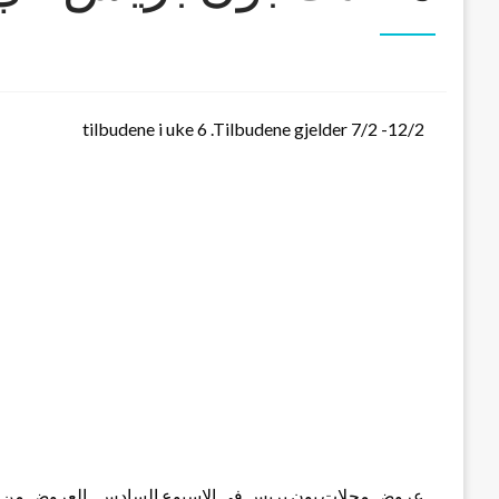
tilbudene i uke 6 .Tilbudene gjelder 7/2 -12/2
عروض محلات بون بريس في الاسبوع السادس . العروض من تاريخ 7/2 الى تاري