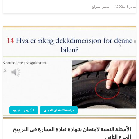
نُشر
يناير 8, 2021
مدير الموقع
في
دراسة الامتحان العملي
الشُروح بالفيديو
الأسئلة التقنية لامتحان شهادة قيادة السيارة في النرويج
الجزء الثاني